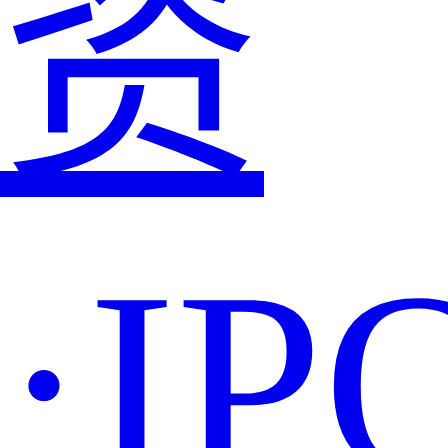
资
·IP