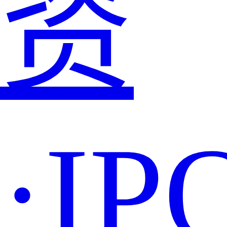
资
·IP