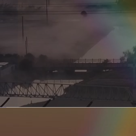
新型电力系统的核心引擎 第二集 深远海风电送出