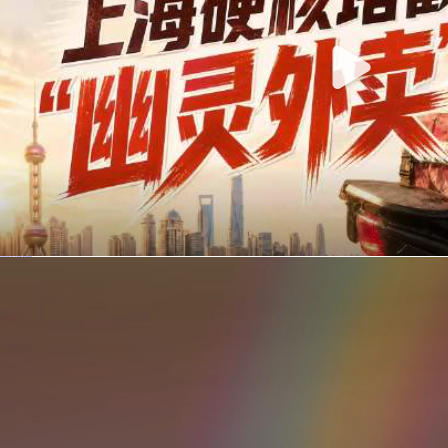
你在美团点的外卖是真门店吗？上海严查执照盗用，幽灵外卖迎硬核整治