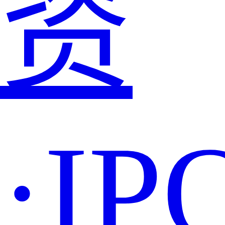
资
·IP