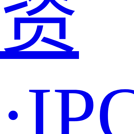
资
·IP