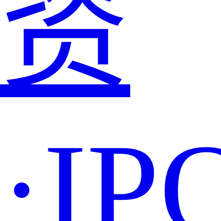
资
·IP