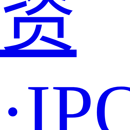
资
·IP