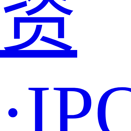
资
·IP