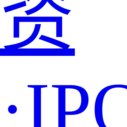
资
·IP