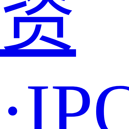
资
·IP