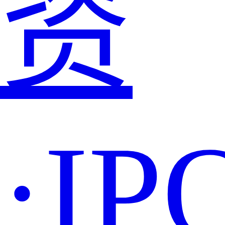
资
·IP