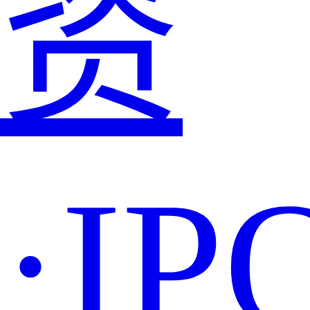
资
·IP