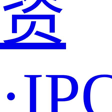
资
·IP