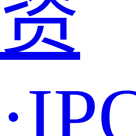
资
·IP