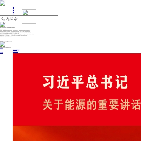
人民日报主管
《中国能源报》社有限公司主办
网站地图
联系我们
首页
即时新闻
能源要闻
焦点关注
能源评论
能源党建
热点专题
生态环保
人事动态
能源城市
环球视野
产业聚焦
电网电力
新能源
油气
国际金价上半年涨超25% 避险需求支撑下或继续走高
来源：证券日报
2025年07月02日 09:24
2025年上半年（1月1日至6月30日），伦敦现货黄金价格累计上涨25.7%，创下2007年下半年以来的最大半年涨幅。
在受访专家看来，近期受季末大量黄金期权合约到期等因素影响，黄金价格进入震荡区间。长期来看，今年以来地缘冲突、美元走弱、央行购金等因素在持续为黄金走势提供支撑，下半年金价或将继续处于震荡上行通道。
上半年，国际金价整体走高。分阶段来看，国际金价于4月份冲高至3500美元/盎司的历史高位后，在5月份及6月份进入震荡区间。
陕西巨丰投资资讯有限责任公司高级投资顾问丁臻宇在接受记者采访时表示，上半年黄金价格主要受避险需求、央行购金潮等多重因素影响。目前金价正在3200美元/盎司至3400美元/盎司区间震荡，多空博弈加剧。
“上半年市场对美元的信心持续下降，上半年美元指数累计下跌10.7%，为黄金价格走高提供了强力支撑。”东方金诚研究发展部高级副总监白雪在接受记者采访时分析称，地缘政治冲突升级，也导致市场避险情绪维持高位。
中信建投证券首席宏观分析师周君芝认为，上半年美国财政和货币矛盾外显，美国信用资产脆弱性暴露，由此形成了“空美元信用资产、多黄金”的市场趋势。
在此背景下，2025年全球央行对黄金储备的需求量维持高位。据世界黄金协会统计，2025年前四个月，各央行净购金256吨。
从我国的情况来看，中国人民银行发布的数据显示，截至2025年5月末，我国黄金储备为7383万盎司（约2296.37吨），环比增加6万盎司（约1.86吨），这也是自2024年11月份以来，中国人民银行连续七个月扩大黄金储备。
“下半年国际金价仍处于震荡上行通道。”白雪认为，2025年下半年市场避险需求仍然存在，这将为金价提供长期支撑。此外，全球央行黄金配置意愿仍较强，随着美元信用风险加剧，各国央行基于战略安全与资产配置需求，将强化黄金储备布局。
世界黄金协会6月17日发布的《2025年全球央行黄金储备调查》显示，95%的受访央行认为，未来12个月内全球央行将继续增持黄金；近43%的央行计划在未来一年内增加自身黄金储备。
“近期美元指数走弱，若美联储在年内降息，将为黄金价格上涨提供支撑。”丁臻宇分析称。
投稿与新闻线索: 微信/手机: 15910626987 邮箱: 95866527@qq.com
欢迎关注中国能源官方网站
分享让更多人看到
中国能源网版权作品，未经书面授权，严禁转载或镜像，违者将被追究法律责任。
即时新闻
要闻推荐
国家能源局印发《电力安全生产“十五五”行动计划》
我国绿色燃料产业规模稳步壮大
2030年我国新能源消纳将达28亿千瓦以上
新型电力系统建设迎来“十五五”发展路线图
《新型电力系统建设“十五五”规划》发布
热点专题