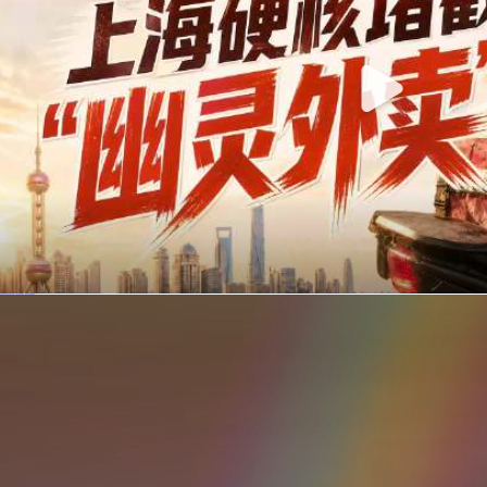
你在美团点的外卖是真门店吗？上海严查执照盗用，幽灵外卖迎硬核整治