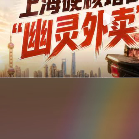
你在美团点的外卖是真门店吗？上海严查执照盗用，幽灵外卖迎硬核整治