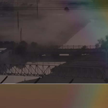
新型电力系统的核心引擎 第二集 深远海风电送出