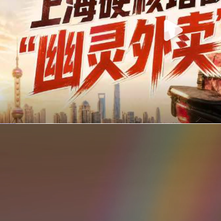
你在美团点的外卖是真门店吗？上海严查执照盗用，幽灵外卖迎硬核整治