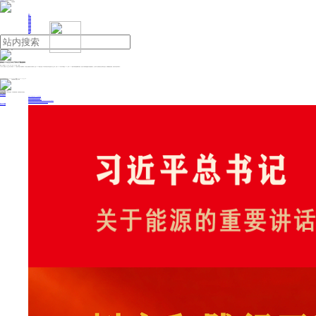
人民日报主管
《中国能源报》社有限公司主办
网站地图
联系我们
首页
即时新闻
能源要闻
焦点关注
能源评论
能源党建
热点专题
生态环保
人事动态
能源城市
环球视野
产业聚焦
电网电力
新能源
油气
渤海首个千亿立方米大气田日产量创新高
来源：人民日报
2025年07月02日 09:03
作者：丁怡婷
6月中旬，渤海首个千亿立方米大气田渤中19—6凝析气田油气产能再攀升，日产油气当量创投产以来新高，超过5600吨油气当量；今年以来天然气产量已突破4亿立方米，达到2024年全年产量的近70%。渤中19—6凝析气田地质油藏条件复杂，钻完井工程和地面配套工程实施难度大，生产技术人员持续优化井位和作业批次，高效调配钻机资源，实现开发井“完井即投产”。
投稿与新闻线索: 微信/手机: 15910626987 邮箱: 95866527@qq.com
欢迎关注中国能源官方网站
分享让更多人看到
中国能源网版权作品，未经书面授权，严禁转载或镜像，违者将被追究法律责任。
即时新闻
要闻推荐
新型电力系统建设迎来“十五五”发展路线图
《新型电力系统建设“十五五”规划》发布
利用率90%左右 新能源发展重心转向消纳
《新型电力系统建设“十五五”规划》发布 一系列目标确定 推动新型电网建设“量”增“质”升
李强签署国务院令 公布修订后的《集成电路布图设计保护条例》
热点专题