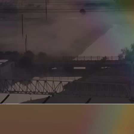
新型电力系统的核心引擎 第二集 深远海风电送出