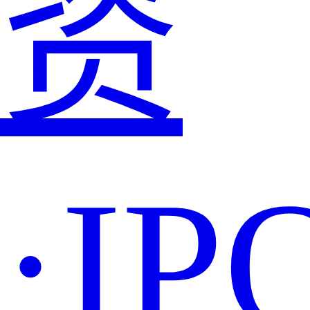
资
·IP