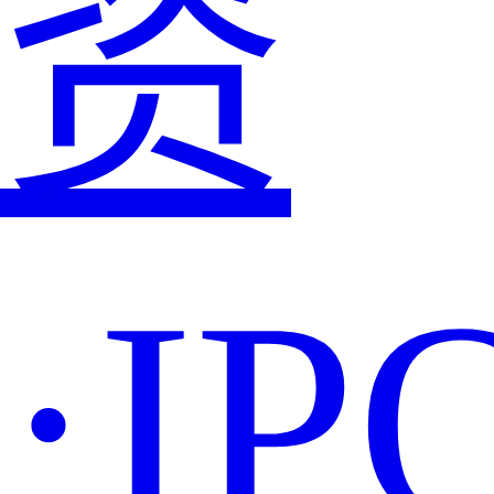
资
·IP