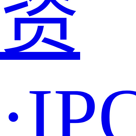
资
·IP