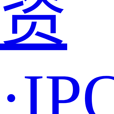
资
·IP