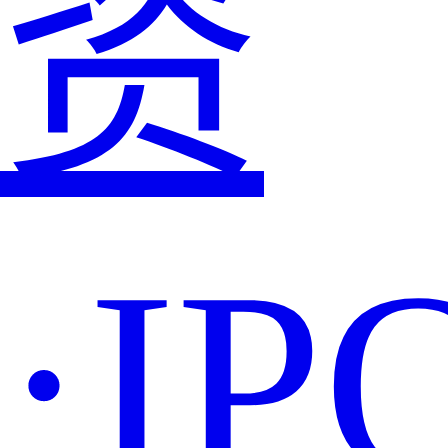
资
·IP