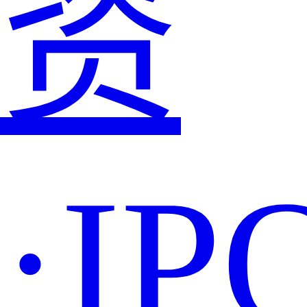
资
·IP