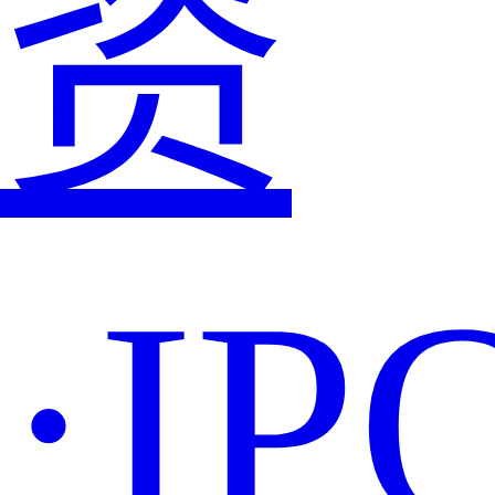
资
·IP