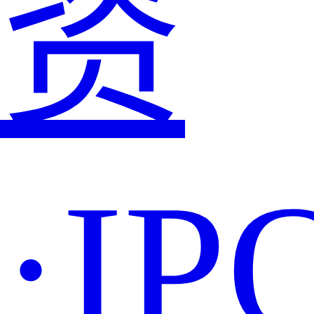
资
·IP