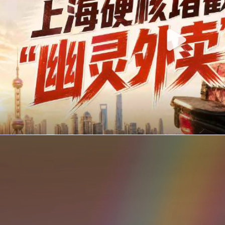
你在美团点的外卖是真门店吗？上海严查执照盗用，幽灵外卖迎硬核整治