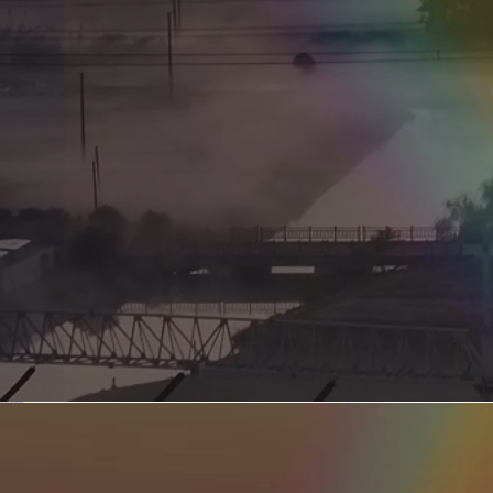
新型电力系统的核心引擎 第二集 深远海风电送出