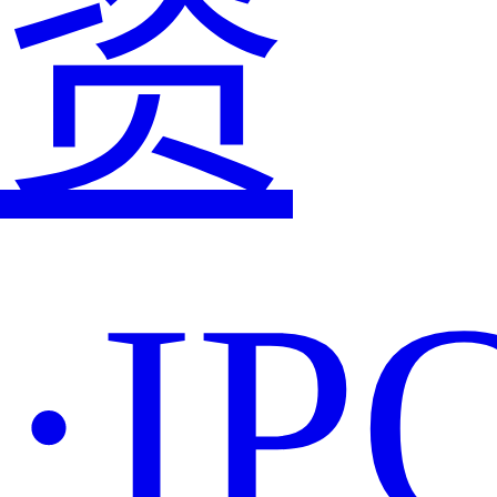
资
·IP