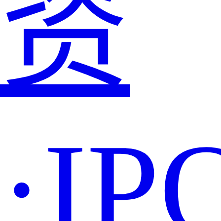
资
·IP