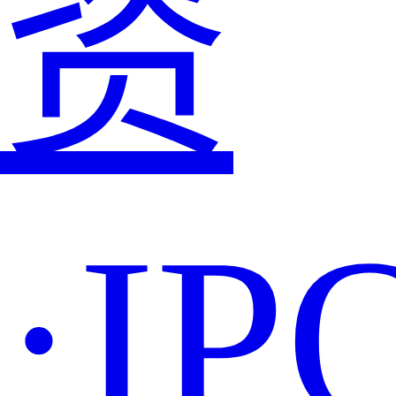
资
·IP