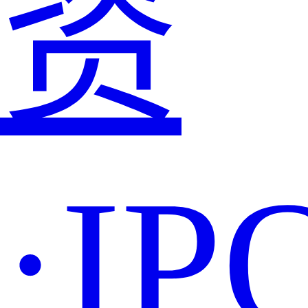
资
·IP