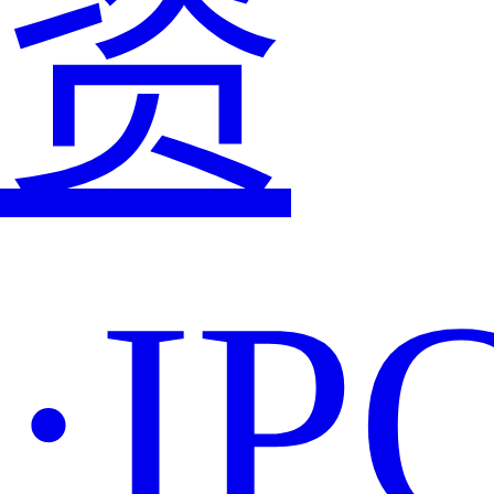
资
·IP