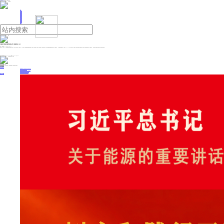
人民日报主管
《中国能源报》社有限公司主办
网站地图
联系我们
首页
即时新闻
能源要闻
焦点关注
能源评论
能源党建
热点专题
生态环保
人事动态
能源城市
环球视野
产业聚焦
电网电力
新能源
油气
中航沈飞等成立航空科技公司 注册资本8.51亿
来源：中国能源网
2025年06月30日 21:13
天眼查App显示，近日，沈阳重明航空科技有限公司成立，法定代表人为焦玉坤，注册资本8.51亿人民币，经营范围包括民用航空器维修、智能无人飞行器制造、智能无人飞行器销售等。股东信息显示，该公司由沈阳航投迅翼股权投资合伙企业（有限合伙）、辽宁基金投资有限公司、中航沈飞（600760）旗下沈阳飞机工业（集团）有限公司以及航空产业融合发展（青岛）股权投资基金合伙企业（有限合伙）、中国航空工业集团公司沈阳空气动力研究所共同持股。
投稿与新闻线索: 微信/手机: 15910626987 邮箱: 95866527@qq.com
欢迎关注中国能源官方网站
分享让更多人看到
中国能源网版权作品，未经书面授权，严禁转载或镜像，违者将被追究法律责任。
即时新闻
要闻推荐
国家能源局印发《电力安全生产“十五五”行动计划》
我国绿色燃料产业规模稳步壮大
2030年我国新能源消纳将达28亿千瓦以上
新型电力系统建设迎来“十五五”发展路线图
《新型电力系统建设“十五五”规划》发布
热点专题