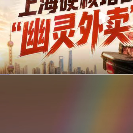
你在美团点的外卖是真门店吗？上海严查执照盗用，幽灵外卖迎硬核整治