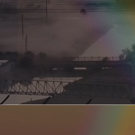
新型电力系统的核心引擎 第二集 深远海风电送出