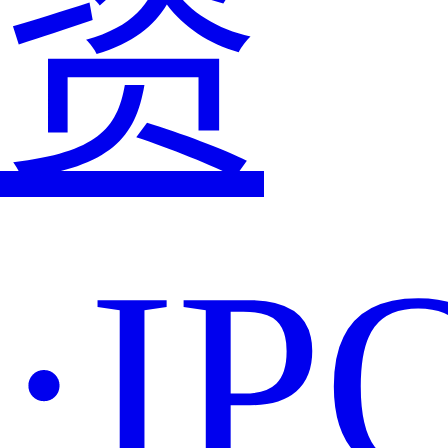
资
·IP