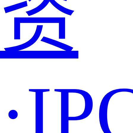
资
·IP