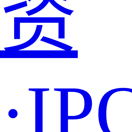
资
·IP