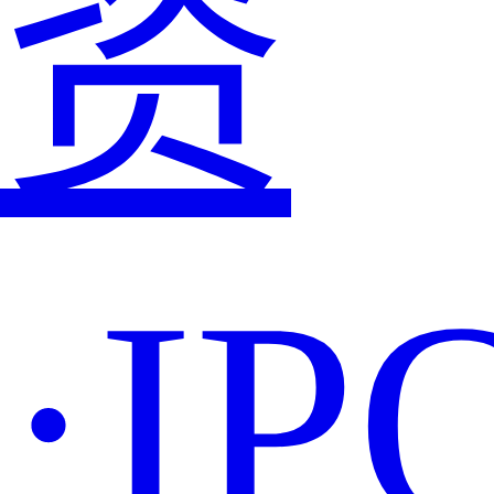
资
·IP