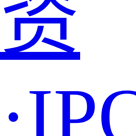
资
·IP