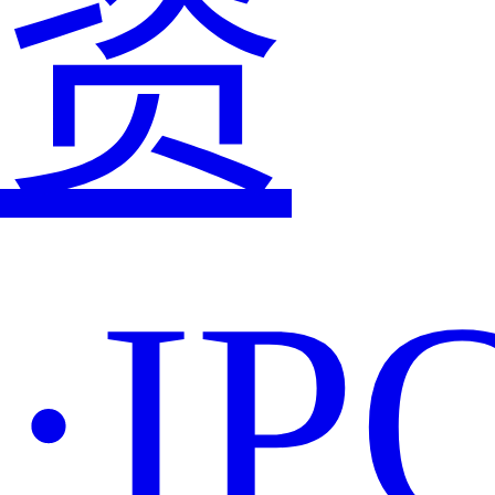
资
·IP