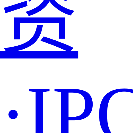
资
·IP