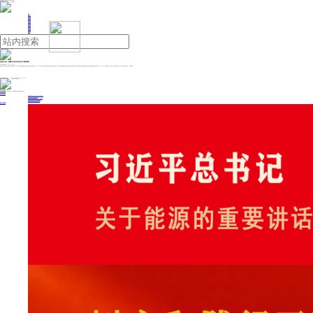
人民日报主管
《中国能源报》社有限公司主办
网站地图
联系我们
首页
即时新闻
能源要闻
焦点关注
能源评论
能源党建
热点专题
生态环保
人事动态
能源城市
环球视野
产业聚焦
电网电力
新能源
油气
首破5000吨，新疆吉木萨尔页岩油日产量创新高
来源：中国能源网
2025年06月30日 09:17
中国石油消息，我国首个国家级陆相页岩油示范区——新疆吉木萨尔国家级陆相页岩油示范区最高日产量首次突破5000吨，创下历史新高。页岩油是指蕴藏在页岩层中的石油资源，主要分为陆相和海相两种类型，陆相是我国页岩油资源的主体类型。新疆吉木萨尔国家级陆相页岩油示范区位于新疆准噶尔盆地东部，面积1278平方公里，资源量超过10亿吨。此次日产量创新高，将进一步带动后续资源开发能力。（央视新闻）
投稿与新闻线索: 微信/手机: 15910626987 邮箱: 95866527@qq.com
欢迎关注中国能源官方网站
分享让更多人看到
中国能源网版权作品，未经书面授权，严禁转载或镜像，违者将被追究法律责任。
即时新闻
要闻推荐
国家能源局印发《电力安全生产“十五五”行动计划》
我国绿色燃料产业规模稳步壮大
2030年我国新能源消纳将达28亿千瓦以上
新型电力系统建设迎来“十五五”发展路线图
《新型电力系统建设“十五五”规划》发布
热点专题