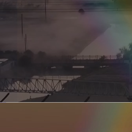
新型电力系统的核心引擎 第二集 深远海风电送出