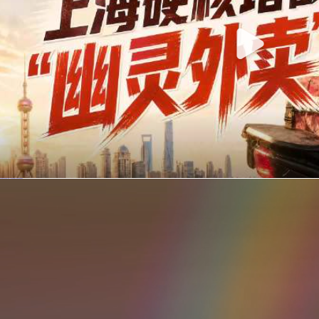
你在美团点的外卖是真门店吗？上海严查执照盗用，幽灵外卖迎硬核整治