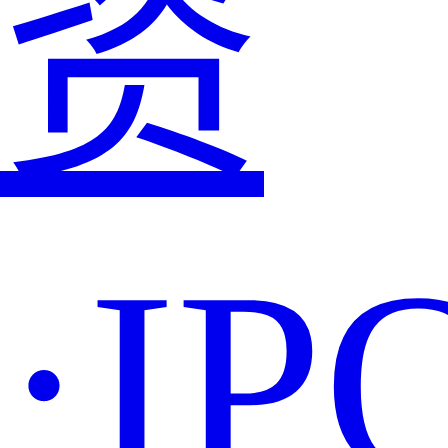
资
·IP