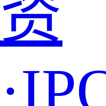
资
·IP