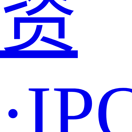
资
·IP