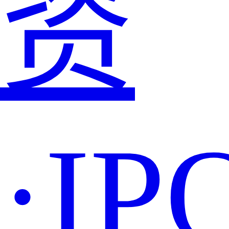
资
·IP