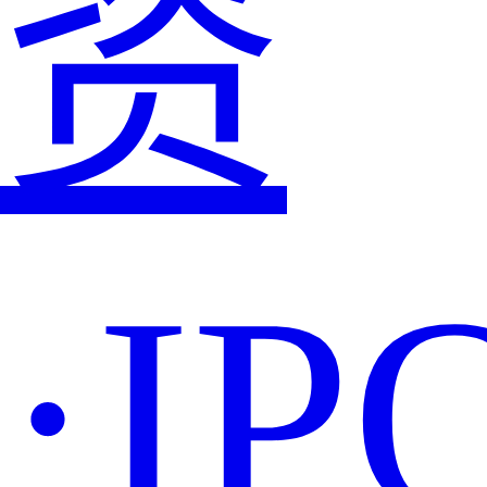
资
·IP