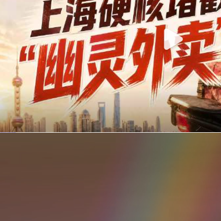
你在美团点的外卖是真门店吗？上海严查执照盗用，幽灵外卖迎硬核整治