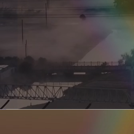
新型电力系统的核心引擎 第二集 深远海风电送出