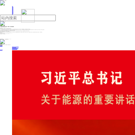
人民日报主管
《中国能源报》社有限公司主办
网站地图
联系我们
首页
即时新闻
能源要闻
焦点关注
能源评论
能源党建
热点专题
生态环保
人事动态
能源城市
环球视野
产业聚焦
电网电力
新能源
油气
中企遭抢劫致中国公民伤亡 中使馆：8名歹徒被击毙
来源：人民日报
2025年06月28日 11:33
中国驻赞比亚大使馆6月27日发布关于“3·20”中国同胞遇害案件侦破进展的通报：
日前，赞比亚铜带省警察厅向中国驻赞比亚大使馆通报，近期警方在侦查一起案件时抓获涉“3·20”中资企业遭抢劫致中国公民伤亡案的8名歹徒。在警方押送上述人员起获其埋藏枪支时，歹徒企图夺枪袭警，被警察全部当场击毙。
3月20日，赞比亚铜带省谦比希地区一家中资企业遭歹徒持枪抢劫，致中国同胞伤亡。中国驻赞比亚使馆第一时间派工作组赶赴现场，与当地医院、企业负责人、伤者及死者家属密切沟通，协调救治和善后事宜。向赞警察总监、铜带省警方当面提出严正交涉，要求尽早破案，严惩凶手，并做好对中资企业、机构和人员安全保障工作。
此后，使馆在赞比亚华侨华人总会和领事协助志愿者帮助下，通过各层级、多渠道持续向赞方施压，督促破案缉凶。
赞比亚警方在向我通报有关进展时表示，赞政府高度重视中国公民安全，将继续推进涉中国公民伤亡积案的侦办工作，切实肩负起保护在赞中国公民生命和财产安全责任，为两国全面战略合作伙伴关系和务实合作保驾护航。
赞比亚当地主流媒体对案件侦破工作进行了广泛报道，有力震慑犯罪分子。
使馆始终高度重视保护我在赞同胞安全，持续关注并督促赞方加快有关案件侦破进展，严惩凶手，还受害者以公道。再次提醒在赞同胞切实提高安全意识，加强安防措施，妥善保管财物，依法合规经营，融入当地社会。如遇紧急情况，在确保个人安全后及时向赞警方报案。如需协助，请拨打使馆24小时领事保护电话。
当地报警电话：991
外交部全球领事保护与服务应急热线：+86-10-12308或+86-10-65612308
中国驻赞比亚使馆24小时领保应急电话：+260977790322
投稿与新闻线索: 微信/手机: 15910626987 邮箱: 95866527@qq.com
欢迎关注中国能源官方网站
分享让更多人看到
中国能源网版权作品，未经书面授权，严禁转载或镜像，违者将被追究法律责任。
即时新闻
要闻推荐
国家能源局印发《电力安全生产“十五五”行动计划》
我国绿色燃料产业规模稳步壮大
2030年我国新能源消纳将达28亿千瓦以上
新型电力系统建设迎来“十五五”发展路线图
《新型电力系统建设“十五五”规划》发布
热点专题