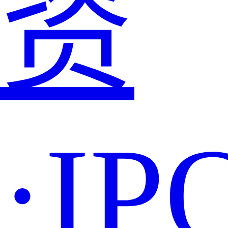
资
·IP