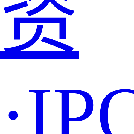
资
·IP