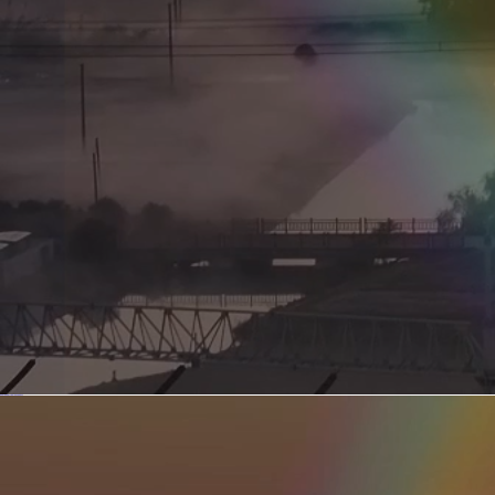
新型电力系统的核心引擎 第二集 深远海风电送出