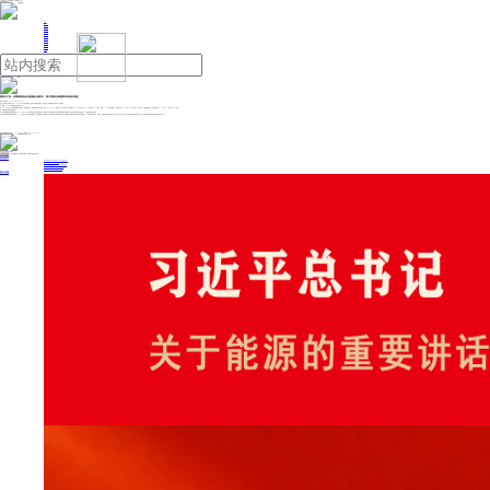
人民日报主管
《中国能源报》社有限公司主办
网站地图
联系我们
首页
即时新闻
能源要闻
焦点关注
能源评论
能源党建
热点专题
生态环保
人事动态
能源城市
环球视野
产业聚焦
电网电力
新能源
油气
国家外汇局：多重因素推动外债规模企稳回升，预计我国外债规模将保持基本稳定
来源：界面新闻
2025年06月27日 17:08
日前，国家外汇管理局公布了2025年3月末中国外债数据。国家外汇管理局副局长、新闻发言人李斌就相关问题回答了记者提问。
问：请问2025年一季度我国外债情况如何？
答：2025年一季度，我国外债规模小幅增长，币种结构优化，期限结构保持基本稳定。截至2025年3月末，我国全口径（含本外币）外债余额为24514亿美元，较2024年末增长316亿美元，增幅1.3%。从币种结构看，本币外债占比52%，较2024年末上升2.0个百分点；从期限结构看，中长期外债占比42%，较2024年末下降1.7个百分点。
问：如何看待当前我国外债形势？
答：多重因素推动外债规模企稳回升。2025年一季度，受国际形势发生深刻复杂变化、国内经济运行延续回升向好态势等多重因素综合影响，外资增加配置人民币债券资产，推动外债规模企稳回升。
预计我国外债规模将保持基本稳定。2025年以来，外部冲击明显加大，国际金融市场出现较大波动。我国经济保持稳定增长态势，境内金融市场展现出较强韧性和抗风险能力，人民币资产吸引力进一步提升。我国坚持创新驱动发展，稳步扩大高水平对外开放，持续提升跨境融资便利化水平，将为我国外债规模保持基本稳定提供有力支撑。
投稿与新闻线索: 微信/手机: 15910626987 邮箱: 95866527@qq.com
欢迎关注中国能源官方网站
分享让更多人看到
中国能源网版权作品，未经书面授权，严禁转载或镜像，违者将被追究法律责任。
即时新闻
要闻推荐
国家能源局印发《电力安全生产“十五五”行动计划》
我国绿色燃料产业规模稳步壮大
2030年我国新能源消纳将达28亿千瓦以上
新型电力系统建设迎来“十五五”发展路线图
《新型电力系统建设“十五五”规划》发布
热点专题