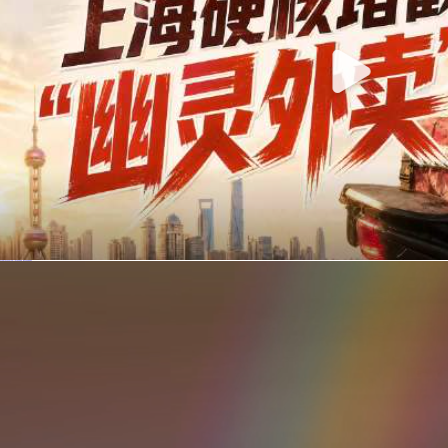
你在美团点的外卖是真门店吗？上海严查执照盗用，幽灵外卖迎硬核整治