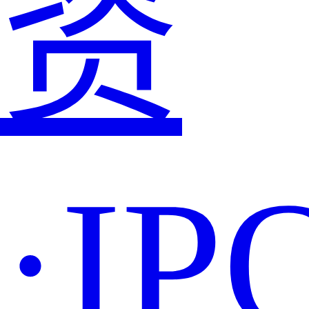
资
·IP